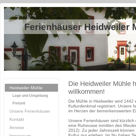
Ferienhäuser Heidweiler 
Die Heidweiler Mühle h
Heidweiler Mühle
willkommen!
Lage und Umgebung
Die Mühle in Heidweiler wird 1442 e
Freizeit
Kulturdenkmal registriert. Unsere 
im Herzen der bemerkenswerten Eif
Unsere Ferienhäuser
Kontakt
Unsere Ferienhäuser sind kürzlich 
eine Ruheoase inmitten des Meule
Anreise
2012). Zu jeder Jahreszeit können 
Kultur pur erleben. Im Nu haben Si
Impressum