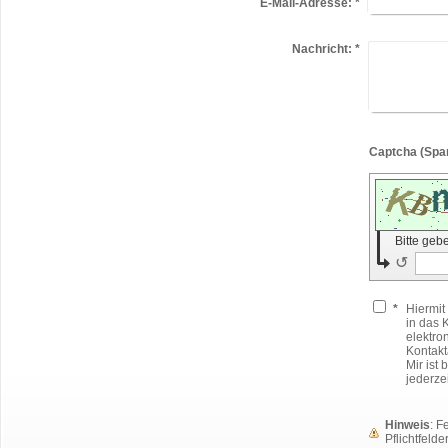
E-Mail-Adresse:
*
Nachricht:
*
Bitte geb
↺
*
Hiermit
in das 
elektro
Kontakt
Mir ist
jederze
Hinweis
: 
Pflichtfelder