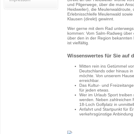
und Pilgerwege, über die man Ansc
Heidweiler), die Meulenwaldroute, 
Erlebnisschleife Meulenwald sowie
Klausen (direkt) gewinnt.
Wer gerne mit dem Rad unterwegs i
kommen: Vom Salm-Radweg über de
über den in der Region bekannte
ist vielfältig.
Wissenswertes für Sie auf 
Mitten rein ins Getümmel von 
Deutschlands oder hinaus in d
möchte. Von unserem Hause a
erreichbar.
Das Kultur- und Freizeitange
für jeden etwas.
Wer im Urlaub Sport treiben 
werden. Neben zahlreichen R
18-Loch Golfplatz in unmitt
Anfahrt und Startpunkt für E
verkehrsgünstige Anbindung m