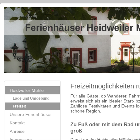
Ferienhäuser Heidweiler 
Freizeitmöglichkeiten 
Heidweiler Mühle
Für alle Gäste, ob Wanderer, Fahrr
Lage und Umgebung
erweist sich als ein idealer Start- 
Zahllose Festivitäten und Events lo
Freizeit
schöne Region.
Unsere Ferienhäuser
Kontakt
Zu Fuß oder mit dem Rad un
groß
Anreise
Impressum
Direkt an der Heidweiler Mühle vor